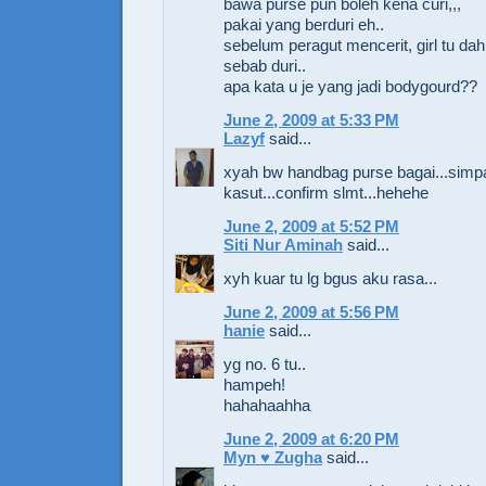
bawa purse pun boleh kena curi,,,
pakai yang berduri eh..
sebelum peragut mencerit, girl tu dah 
sebab duri..
apa kata u je yang jadi bodygourd??
June 2, 2009 at 5:33 PM
Lazyf
said...
xyah bw handbag purse bagai...simpa
kasut...confirm slmt...hehehe
June 2, 2009 at 5:52 PM
Siti Nur Aminah
said...
xyh kuar tu lg bgus aku rasa...
June 2, 2009 at 5:56 PM
hanie
said...
yg no. 6 tu..
hampeh!
hahahaahha
June 2, 2009 at 6:20 PM
Myn ♥ Zugha
said...