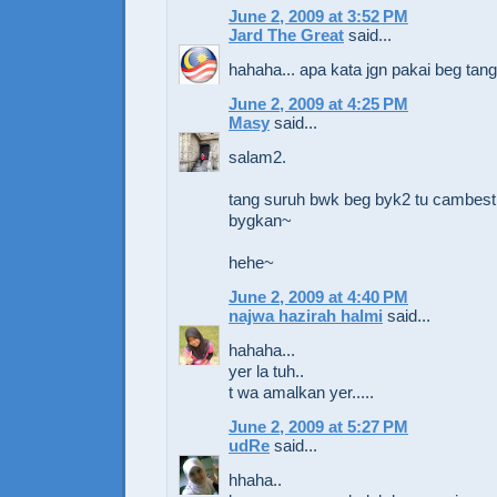
June 2, 2009 at 3:52 PM
Jard The Great
said...
hahaha... apa kata jgn pakai beg tan
June 2, 2009 at 4:25 PM
Masy
said...
salam2.
tang suruh bwk beg byk2 tu cambest
bygkan~
hehe~
June 2, 2009 at 4:40 PM
najwa hazirah halmi
said...
hahaha...
yer la tuh..
t wa amalkan yer.....
June 2, 2009 at 5:27 PM
udRe
said...
hhaha..