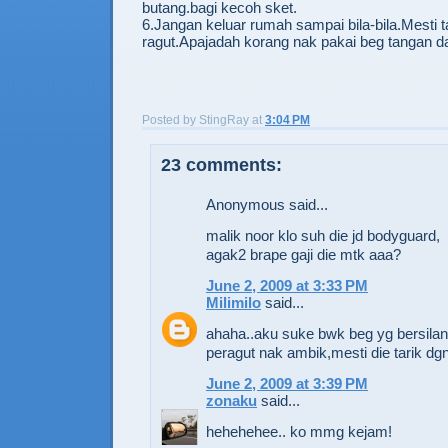
butang.bagi kecoh sket.
6.Jangan keluar rumah sampai bila-bila.Mesti 
ragut.Apajadah korang nak pakai beg tangan 
Posted by
StingRay
at
3:04 PM
23 comments:
Anonymous said...
malik noor klo suh die jd bodyguard,
agak2 brape gaji die mtk aaa?
June 2, 2009 at 3:33 PM
Milimilo
said...
ahaha..aku suke bwk beg yg bersilan
peragut nak ambik,mesti die tarik dgn
June 2, 2009 at 3:39 PM
zonaku
said...
hehehehee.. ko mmg kejam!