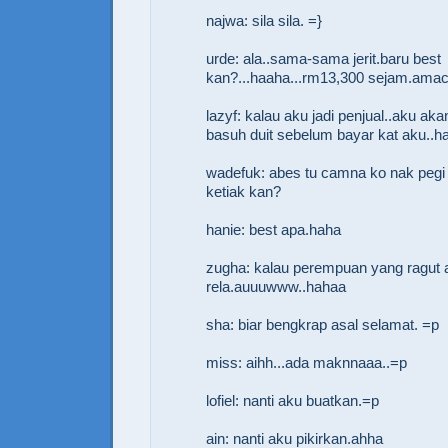
najwa: sila sila. =}
urde: ala..sama-sama jerit.baru best
kan?...haaha...rm13,300 sejam.am
lazyf: kalau aku jadi penjual..aku ak
basuh duit sebelum bayar kat aku..
wadefuk: abes tu camna ko nak pegi 
ketiak kan?
hanie: best apa.haha
zugha: kalau perempuan yang ragut 
rela.auuuwww..hahaa
sha: biar bengkrap asal selamat. =p
miss: aihh...ada maknnaaa..=p
lofiel: nanti aku buatkan.=p
ain: nanti aku pikirkan.ahha