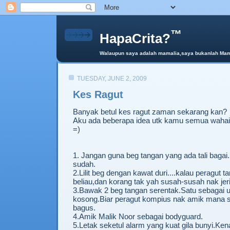
™
HapaCrita?
Walaupun saya adalah mamalia,saya bukanlah Mama 
TUESDAY, JUNE 2, 2009
Kes Ragut
Banyak betul kes ragut zaman sekarang kan?
Aku ada beberapa idea utk kamu semua wahai
=)
1. Jangan guna beg tangan yang ada tali bagai
sudah.
2.Lilit beg dengan kawat duri....kalau peragut t
beliau,dan korang tak yah susah-susah nak jeri
3.Bawak 2 beg tangan serentak.Satu sebagai 
kosong.Biar peragut kompius nak amik mana sa
bagus.
4.Amik Malik Noor sebagai bodyguard.
5.Letak seketul alarm yang kuat gila bunyi.Kena