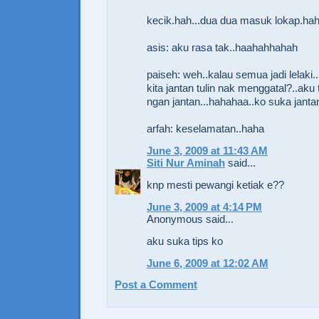
kecik.hah...dua dua masuk lokap.ha
asis: aku rasa tak..haahahhahah
paiseh: weh..kalau semua jadi lelak
kita jantan tulin nak menggatal?..aku 
ngan jantan...hahahaa..ko suka janta
arfah: keselamatan..haha
June 3, 2009 at 11:43 AM
Siti Nur Aminah
said...
knp mesti pewangi ketiak e??
June 3, 2009 at 4:14 PM
Anonymous said...
aku suka tips ko
June 6, 2009 at 12:02 AM
Post a Comment