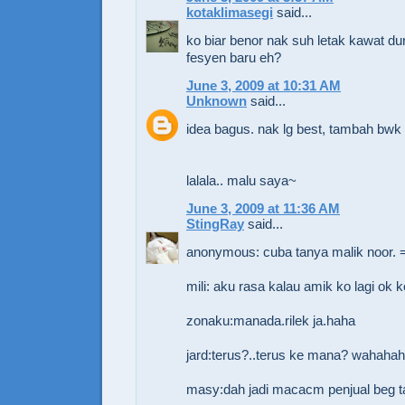
kotaklimasegi
said...
ko biar benor nak suh letak kawat dur
fesyen baru eh?
June 3, 2009 at 10:31 AM
Unknown
said...
idea bagus. nak lg best, tambah bwk p
lalala.. malu saya~
June 3, 2009 at 11:36 AM
StingRay
said...
anonymous: cuba tanya malik noor. 
mili: aku rasa kalau amik ko lagi ok 
zonaku:manada.rilek ja.haha
jard:terus?..terus ke mana? wahaha
masy:dah jadi macacm penjual beg 