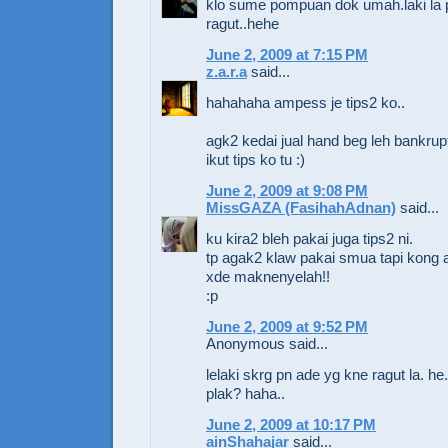
klo sume pompuan dok umah.laki la 
ragut..hehe
June 2, 2009 at 7:15 PM
z.a.r.a
said...
hahahaha ampess je tips2 ko..
agk2 kedai jual hand beg leh bankrup
ikut tips ko tu :)
June 2, 2009 at 9:08 PM
MissGAZA (FasihahAdnan)
said...
ku kira2 bleh pakai juga tips2 ni.
tp agak2 klaw pakai smua tapi kong 
xde maknenyelah!!
:p
June 2, 2009 at 9:52 PM
Anonymous said...
lelaki skrg pn ade yg kne ragut la. he.
plak? haha..
June 2, 2009 at 10:17 PM
ainShahajar
said...