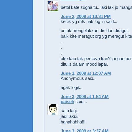
betol kate zugha tu...laki lak jd mang
June 2, 2009 at 10:31 PM
kecik yg mls nak log in said...
untuk mengelakkan diri dari diragut.
baik kite meragut org yg meragut kite
.
.
.
oke kau tak percaya kan? jangan per
ditulis dalam mood lapar.
June 3, 2009 at 12:07 AM
Anonymous said...
agak logik..
June 3, 2009 at 1:54 AM
paiseh
said...
satu lagi..
jadi laki2..
hahahahha!!!
June 3, 2009 at 3:37 AM