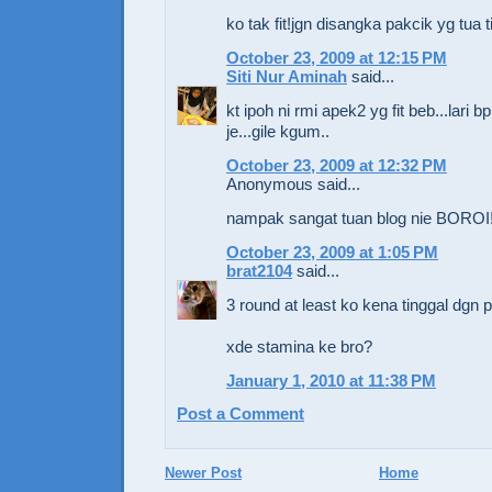
ko tak fit!jgn disangka pakcik yg tua 
October 23, 2009 at 12:15 PM
Siti Nur Aminah
said...
kt ipoh ni rmi apek2 yg fit beb...lari 
je...gile kgum..
October 23, 2009 at 12:32 PM
Anonymous said...
nampak sangat tuan blog nie BOROI!!
October 23, 2009 at 1:05 PM
brat2104
said...
3 round at least ko kena tinggal dgn pa
xde stamina ke bro?
January 1, 2010 at 11:38 PM
Post a Comment
Newer Post
Home