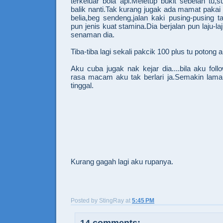
terkeluar bola api.Meletup bukit sebelah tu,
balik nanti.Tak kurang jugak ada mamat pakai 
belia,beg sendeng,jalan kaki pusing-pusing t
pun jenis kuat stamina.Dia berjalan pun laju-la
senaman dia.
Tiba-tiba lagi sekali pakcik 100 plus tu potong 
Aku cuba jugak nak kejar dia....bila aku fol
rasa macam aku tak berlari ja.Semakin lam
tinggal.
Kurang gagah lagi aku rupanya.
Posted by
StingRay
at
5:45 PM
14 comments: