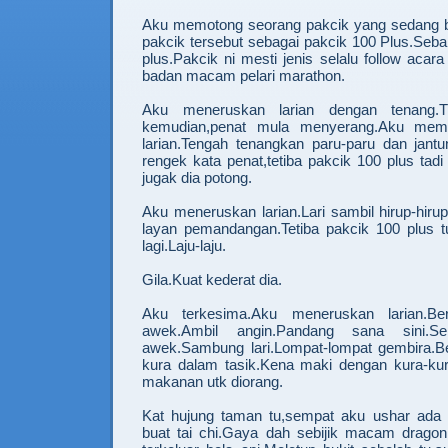
Aku memotong seorang pakcik yang sedang b
pakcik tersebut sebagai pakcik 100 Plus.Seba
plus.Pakcik ni mesti jenis selalu follow acar
badan macam pelari marathon.
Aku meneruskan larian dengan tenang.T
kemudian,penat mula menyerang.Aku memp
larian.Tengah tenangkan paru-paru dan jan
rengek kata penat,tetiba pakcik 100 plus tad
jugak dia potong.
Aku meneruskan larian.Lari sambil hirup-hiru
layan pemandangan.Tetiba pakcik 100 plus t
lagi.Laju-laju.
Gila.Kuat kederat dia.
Aku terkesima.Aku meneruskan larian.Ber
awek.Ambil angin.Pandang sana sini.S
awek.Sambung lari.Lompat-lompat gembira.Be
kura dalam tasik.Kena maki dengan kura-ku
makanan utk diorang.
Kat hujung taman tu,sempat aku ushar ada
buat tai chi.Gaya dah sebijik macam dragon 