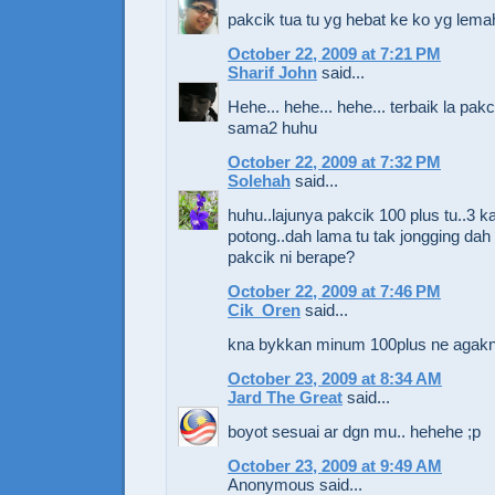
pakcik tua tu yg hebat ke ko yg lem
October 22, 2009 at 7:21 PM
Sharif John
said...
Hehe... hehe... hehe... terbaik la pakcik
sama2 huhu
October 22, 2009 at 7:32 PM
Solehah
said...
huhu..lajunya pakcik 100 plus tu..3 ka
potong..dah lama tu tak jongging dah 
pakcik ni berape?
October 22, 2009 at 7:46 PM
Cik_Oren
said...
kna bykkan minum 100plus ne agakn
October 23, 2009 at 8:34 AM
Jard The Great
said...
boyot sesuai ar dgn mu.. hehehe ;p
October 23, 2009 at 9:49 AM
Anonymous said...