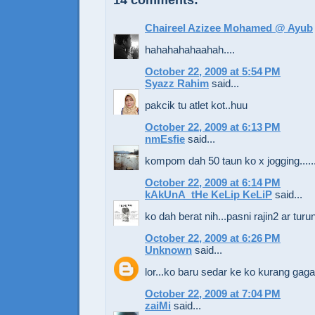
Chaireel Azizee Mohamed @ Ayub
hahahahahaahah....
October 22, 2009 at 5:54 PM
Syazz Rahim
said...
pakcik tu atlet kot..huu
October 22, 2009 at 6:13 PM
nmEsfie
said...
kompom dah 50 taun ko x jogging.....
October 22, 2009 at 6:14 PM
kAkUnA_tHe KeLip KeLiP
said...
ko dah berat nih...pasni rajin2 ar turu
October 22, 2009 at 6:26 PM
Unknown
said...
lor...ko baru sedar ke ko kurang gag
October 22, 2009 at 7:04 PM
zaiMi
said...