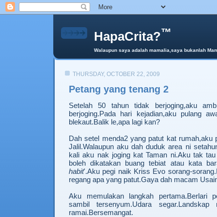
™
HapaCrita?
Walaupun saya adalah mamalia,saya bukanlah Mama 
THURSDAY, OCTOBER 22, 2009
Petang yang tenang 2
Setelah 50 tahun tidak berjoging,aku amb
berjoging.Pada hari kejadian,aku pulang awa
blekaut.Balik le,apa lagi kan?
Dah setel menda2 yang patut kat rumah,aku 
Jalil.Walaupun aku dah duduk area ni setahun
kali aku nak joging kat Taman ni.Aku tak tau
boleh dikatakan buang tebiat atau kata bar
habit
'.Aku pegi naik Kriss Evo sorang-sorang
regang apa yang patut.Gaya dah macam Usain
Aku memulakan langkah pertama.Berlari per
sambil tersenyum.Udara segar.Landskap 
ramai.Bersemangat.