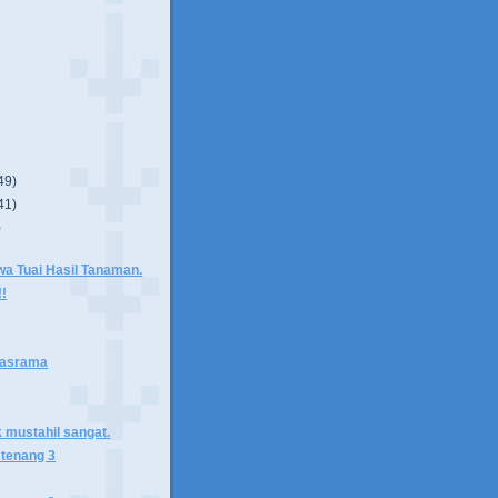
49)
41)
)
a Tuai Hasil Tanaman.
!!
 asrama
k mustahil sangat.
 tenang 3