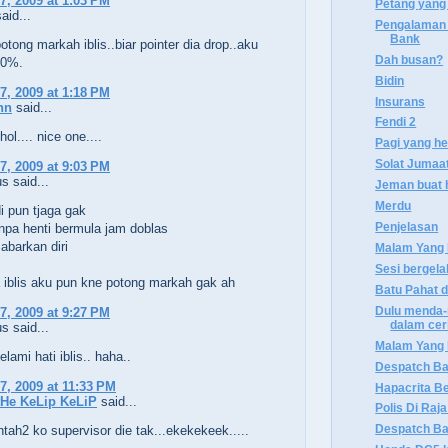
7, 2009 at 1:03 PM
Petang yang
aid...
Pengalaman 
Bank
otong markah iblis..biar pointer dia drop..aku
Dah busan?
00%.
Bidin
7, 2009 at 1:18 PM
Insurans
hn
said...
Fendi 2
ol.... nice one....
Pagi yang h
Solat Jumaa
7, 2009 at 9:03 PM
 said...
Jeman buat ha
Merdu
i pun tjaga gak
Penjelasan
npa henti bermula jam doblas
sabarkan diri
Malam Yang 
Sesi bergel
iblis aku pun kne potong markah gak ah
Batu Pahat 
Dulu menda
7, 2009 at 9:27 PM
dalam cerit
 said...
Malam Yang 
elami hati iblis.. haha..
Despatch Ba
7, 2009 at 11:33 PM
Hapacrita Be
He KeLip KeLiP
said...
Polis Di Raj
Despatch Ba
tah2 ko supervisor die tak...ekekekeek.....