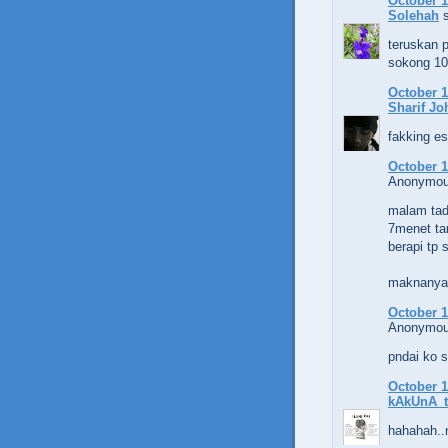
October 1
Solehah
s
teruskan p
sokong 1
October 1
Sharif Jo
fakking esh
October 1
Anonymous
malam tad
7menet ta
berapi tp 
maknanya 
October 1
Anonymous
pndai ko s
October 1
kAkUnA_t
hahahah..n