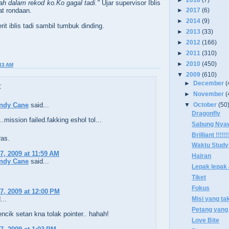
ah dalam rekod ko.Ko gagal tadi."
Ujar supervisor Iblis
t rondaan.
►
2017
(6)
►
2014
(9)
erit iblis tadi sambil tumbuk dinding.
►
2013
(33)
►
2012
(166)
►
2011
(310)
►
2010
(450)
33 AM
▼
2009
(610)
►
December
(
:
►
November
(
▼
October
(50
ndy Cane
said...
Dragonfly
.mission failed.fakking eshol tol...
Sabung Nyaw
Brilliant !!!!!!
ras.
Waktu Study
7, 2009 at 11:59 AM
Hairan
ndy Cane
said...
Lepak lepak
Tiket
Fokus
7, 2009 at 12:00 PM
Misi yang ta
...
Petang yang
encik setan kna tolak pointer.. hahah!
Love Bite