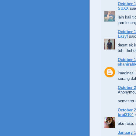
October 1
SUXX
said
lain kali 
jam locen
October 1
Lazyf
said
dasat ek k
tuh...heh
October 1
shahirahk
imaginasi 
sorang dal
October 2
Anonymous
semester n
October 2
brat2104
s
aku rasa, 
January 1