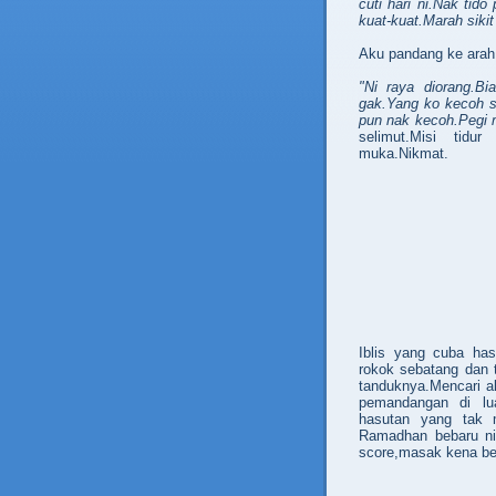
cuti hari ni.Nak tido
kuat-kuat.Marah sikit
Aku pandang ke arah 
"Ni raya diorang.B
gak.Yang ko kecoh s
pun nak kecoh.Pegi m
selimut.Misi tidu
muka.Nikmat.
Iblis yang cuba has
rokok sebatang dan 
tanduknya.Mencari a
pemandangan di lua
hasutan yang tak 
Ramadhan bebaru ni.
score,masak kena be