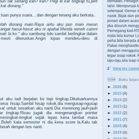
 pun tak senang kan? kan? Pegi le kat tingkap tu,jerit
bernafas. Penagih 
 kat diorang."
lahir. Mempunyai k
setempat. Gemar m
tuan punya suara....dan dengan tenang aku berkata..
nasik. Bijak dan p
jemari dalam acar
iarlah diorang main.Raya aritu aku pun main merun
jika disuruh meng
angat hasut-hasut aku ni apahal.Menda remeh camni
Pemegang kad ATM
ati la ko."
aku sambung tido sambil berlingkar dalam
mata bila kumur Li
r mesti diteruskan.Angin kipas menderu-deru di
peha bila berada d
Pakar menghasilk
dengan menggunak
tegar asap rokok.
laju-laju,sila isap
View my comple
Buku Sejar
►
2026
(6)
►
2025
(4)
ut aku tadi berjalan ke tepi tingkap.Dikeluarkannya
►
2024
(2)
terus hisap.Sambil hisap rokok,dia mengusap-ngusap
►
2023
(1)
kal untuk sesatkan aku nanti.Dia merenung jauh-jauh
r tingkap.Risau jugak dia mengenangkan pointer
►
2022
(2)
meningkat-ningkat sejak lepas kena tambat masa
►
2021
(7)
Buleh kata semester ni dia kena score la.Kalu tak
►
2020
(4)
lasah dengan bos nanti.
►
2019
(4)
►
2018
(7)