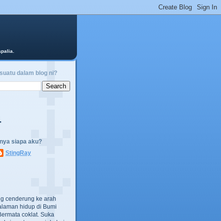
palia.
suatu dalam blog ni?
4
anya siapa aku?
StingRay
ng cenderung ke arah
alaman hidup di Bumi
Bermata coklat. Suka