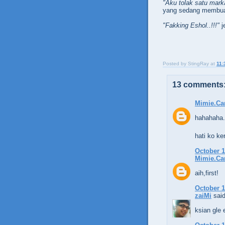
"Aku tolak satu mark
yang sedang membua
"Fakking Eshol..!!!"
j
Posted by
StingRay
at
11:
13 comments
Mimie.Ca
hahahaha..
hati ko ke
October 1
Mimie.Ca
aih,first!
October 1
zaiMi
said
ksian gle 