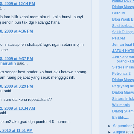
Honda DC5 ke
8, 2009 at 12:14 PM
Dialog Masy
...
Bercuti
tido lam bilik kebal mcm aku ni. kalis bunyi. bunyi
Blog Wajib 
g sendiri pun tak dgr kadang2 haha
Sesi berbual
8, 2009 at 4:36 PM
Sakit Telinga
...
Pejabat
o nih...siap leh shakap2 lagik ngan setannirrojim
Jeman buat ha
ehehe
JATUH HATI
Aku Sebatang
8, 2009 at 9:37 PM
orang kat
hairudin
said...
Sisters In Is
ko sangat best brader..ko buat aku ketawa sorang-
Petronas 2
am ruang pejabat yang sejuk menggigit nih..
Dialog Masy
Pagi yang h
0, 2009 at 3:29 PM
 said...
Dialog Masy
Sisters In Is
i sure dia kena repeat..kan??
Wikimapia
2, 2009 at 10:34 AM
Dialog Suami
aid...
Eh Ehh.....
setan2 aku grad dgn pointer 4.0. hurmm..
►
September
, 2010 at 11:51 PM
►
August
(65)