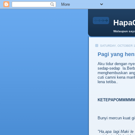
HapaC
Walaupun saya
SATURDAY, OCTOBER 1
Pagi yang he
Aku tidur dengan ny
sedap-sedap la.Ber
menghembuskan angin
cuti camni kena ma
lena tetiba..
KETEPAPOMMMMM!
Bunyi mercun kuat gil
"Ha,apa lagi.Maki le