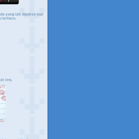
a yang tak dipaksa tapi
 terharu.
at ceq.