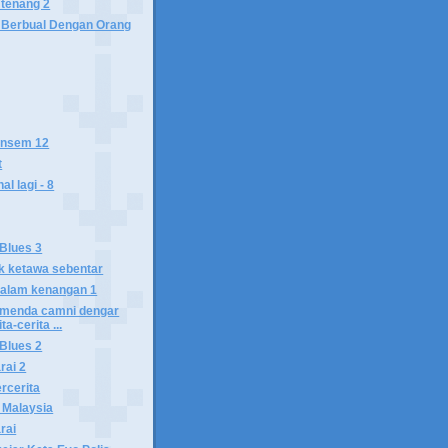
 tenang 2
Berbual Dengan Orang
ensem 12
t
l lagi - 8
Blues 3
ak ketawa sebentar
dalam kenangan 1
-menda camni dengar
a-cerita ...
Blues 2
rai 2
rcerita
a Malaysia
rai