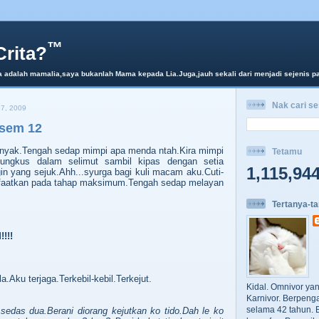
™
rita?
 adalah mamalia,saya bukanlah Mama kepada Lia.Juga,jauh sekali dari menjadi sejenis pa
Nak cari se
7, 2009
nsem 12
enyak.Tengah sedap mimpi apa menda ntah.Kira mimpi
Tetamu
bungkus dalam selimut sambil kipas dengan setia
1,115,94
 yang sejuk.Ahh...syurga bagi kuli macam aku.Cuti-
nfaatkan pada tahap maksimum.Tengah sedap melayan
Tertanya-t
!!!
a.Aku terjaga.Terkebil-kebil.Terkejut.
Kidal. Omnivor ya
Karnivor. Berpeng
selama 42 tahun. 
 sedas dua.Berani diorang kejutkan ko tido.Dah le ko