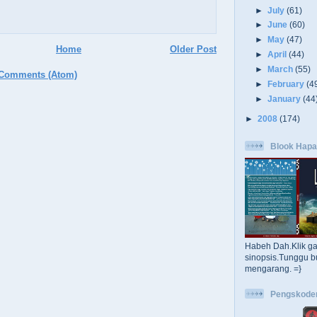
►
July
(61)
►
June
(60)
►
May
(47)
Home
Older Post
►
April
(44)
►
March
(55)
 Comments (Atom)
►
February
(4
►
January
(44
►
2008
(174)
Blook Hapa
Habeh Dah.Klik g
sinopsis.Tunggu b
mengarang. =}
Pengskode