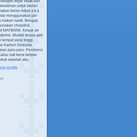
oksigen tegar sejak dari
ebolehan untuk berlari
akan beras rebus a.k.a
intar menggunakan jari-
a makan nasik. Bengap
gunakan chopstick.
 MAYBANK. Keluar air
sterine. Mudah terasa geli
i tempat yang tinggi.
an Karbon Dioksida
an paru-paru. Pembenci
 Kalau nak kena tampar
 rokok sebelah aku.
te profile
ah