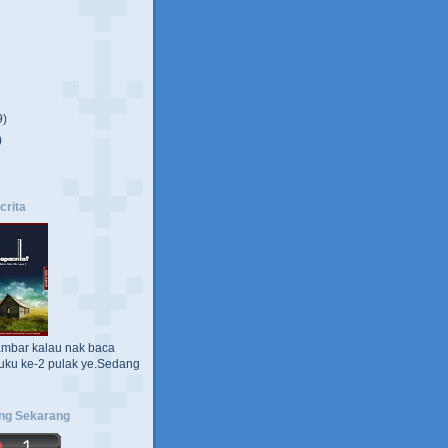
9)
)
crita
ambar kalau nak baca
uku ke-2 pulak ye.Sedang
ng Sekarang