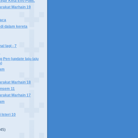
jar Keta Evo Polis.
arakat Marhain 19
Baca
 di dalam kereta
l lagi - 7
!
 Pen (update laju-laju
a)
lam
arakat Marhain 18
ensem 11
arakat Marhain 17
lam
 Isteri 10
(45)